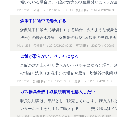
傾いている場合は、内釜の対角の水位目盛りにズレが
No：1249
公開日時：2026/02/12 00:00
更新日時：2026/02/12 16:59
炊飯中に途中で消火する
炊飯途中に消火（早切れ）する場合、次のような現象となり
洗米）の場合 4.浸漬 ・炊飯器の状態 1.炊飯器の設置場所 2.
No：1238
公開日時：2019/03/29 09:39
更新日時：2019/04/10 09:03
ご飯が柔らかい、ベチャになる
ご飯の炊き上がりが柔らかい（ベチャになる）場合、次の
の場合 3.洗米（無洗米）の場合 4.浸漬 ・炊飯器の状態 1.
No：1241
公開日時：2019/03/29 10:06
更新日時：2019/04/10 09:01
ガス器具全般｜取扱説明書を購入したい
取扱説明書は、部品として販売しています。 購入方
ンターネットを利用して購入する 交換部品はインタ
No：2351
公開日時：2020/02/10 11:27
更新日時：2022/10/25 15:55