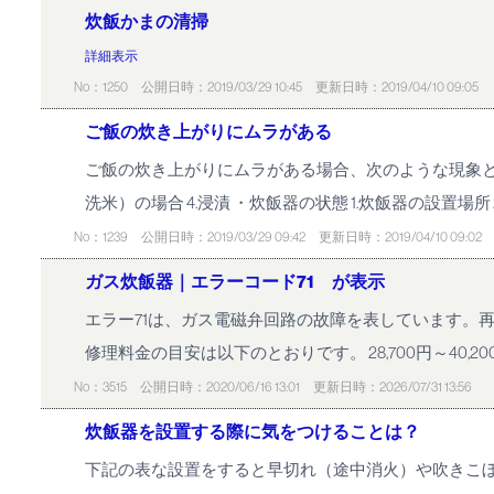
炊飯かまの清掃
詳細表示
No：1250
公開日時：2019/03/29 10:45
更新日時：2019/04/10 09:05
ご飯の炊き上がりにムラがある
ご飯の炊き上がりにムラがある場合、次のような現象となり
洗米）の場合 4.浸漬 ・炊飯器の状態 1.炊飯器の設置場所 2.
No：1239
公開日時：2019/03/29 09:42
更新日時：2019/04/10 09:02
ガス炊飯器｜エラーコード71 が表示
エラー71は、ガス電磁弁回路の故障を表しています。
修理料金の目安は以下のとおりです。 28,700円～40,
No：3515
公開日時：2020/06/16 13:01
更新日時：2026/07/31 13:56
炊飯器を設置する際に気をつけることは？
下記の表な設置をすると早切れ（途中消火）や吹きこぼ