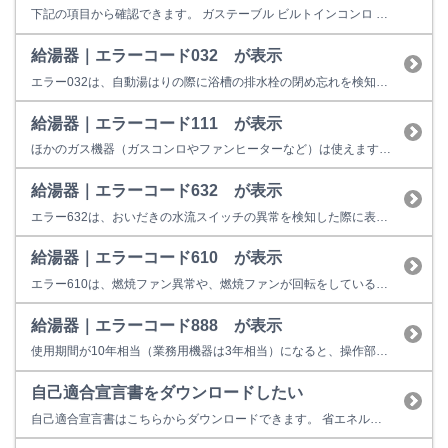
下記の項目から確認できます。 ガステーブル ビルトインコンロ 卓上型ガスオーブン ビルトインガスオーブン ガス炊飯器 ガス瞬間湯沸器 食器洗い乾燥機 レンジフード ガスファンヒーター ガス衣類乾燥機 給湯器 ガスふろがま 業務用炊飯器 業務用ガス赤外線グリラー ガステーブル 本体型番は、本体正面のリンナイロゴ(Rinnai)の下、もしくはロ...
給湯器｜エラーコード032 が表示
エラー032は、自動湯はりの際に浴槽の排水栓の閉め忘れを検知したときの表示です。 （１）排水栓はしっかりと閉まっていますか？ お湯はり時に排水栓の閉め忘れ、若しくは排水栓がしっかり閉まっていないと、お湯が排水口から抜けてしまい、循環口まで貯まりませんので、リモコンに032と表示して停止してしまいます。 （２）循環口のフィルタは、ごみ等で詰っていませんか？ ポンプ循環で機器内部...
給湯器｜エラーコード111 が表示
ほかのガス機器（ガスコンロやファンヒーターなど）は使えますか？
給湯器｜エラーコード632 が表示
エラー632は、おいだきの水流スイッチの異常を検知した際に表示します。 下記をご確認ください。それでも改善しない場合は機器の故障またはその他不具合の可能性があります。 （1）浴槽内のお湯（水）は、循環アダプタが十分に隠れるくらいありますか？ 水位が循環アダプタより低い場合は、おいだきが出来ないため、エラーを表示することがあります。 （2）循環アダプタのフィルタが汚れていませんか？ ...
給湯器｜エラーコード610 が表示
エラー610は、燃焼ファン異常や、燃焼ファンが回転をしているのに 回転を検知しない症状が発生した場合に表示します。 お客様での対処方法は、運転スイッチを一旦切っていただき、再操作をお願い致します。 【改善しない場合】 給湯用燃焼ファンモーターや、電装ユニット等の故障の可能性がございますので、修理が必要となります。 修理料金の目安は以下のとおりです。 18,900円～80,5...
給湯器｜エラーコード888 が表示
使用期間が10年相当（業務用機器は3年相当）になると、操作部またはリモコンに「888」を表示して点検時期をお知らせします。 故障表示ではないため、そのまま使用することもできますが、経年劣化に起因する製品事故を防止するため、あんしん点検をおすすめしています。点検を受けない場合はお早めの取り替えをおすすめしています。 ※イラストは一例です。製品によっては上図と異なる場合があります...
自己適合宣言書をダウンロードしたい
自己適合宣言書はこちらからダウンロードできます。 省エネルギー基準（建築物省エネ法）に係るガス設備機器の性能確認書類