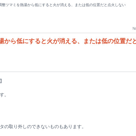
調整ツマミを熱湯から低にすると火が消える、または低の位置だと点火しない
No
湯から低にすると火が消える、または低の位置だ
】
す。
タの取り外しのできないものもあります。