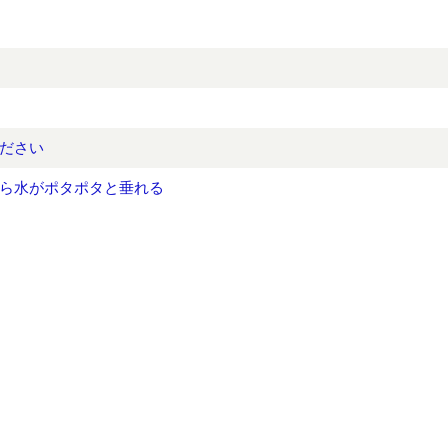
ださい
ら水がポタポタと垂れる