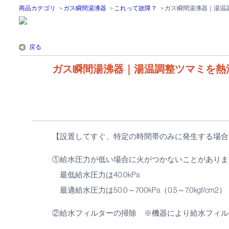
商品カテゴリ
>
ガス瞬間湯沸器
>
これって故障？
>
ガス瞬間湯沸器｜湯温
戻る
ガス瞬間湯沸器｜湯温調整ツマミを熱
【設置してすぐ、特定の時間帯のみに発生する場合
①給水圧力が低い場合に火がつかないことがありま
最低給水圧力は40.0kPa
最適給水圧力は50.0～700kPa（0.5～7.0kgf/cm2）
②給水フィルターの掃除 ※機器により給水フィル