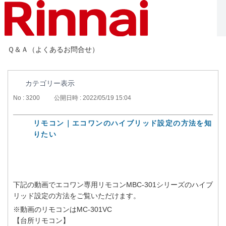
修理お申込み
修理お申込み
（一般のお客様）
（お得意様）
Ｑ＆Ａ（よくあるお問合せ）
買い替えのご相談
カテゴリー表示
No : 3200
公開日時 : 2022/05/19 15:04
アンケート:この回答は参考になりましたか？
リモコン｜エコワンのハイブリッド設定の方法を知
りたい
ご意見・ご感想をお寄せください（任意）
お問合せを入力されましてもご返信はいたしかねます
下記の動画でエコワン専用リモコンMBC-301シリーズのハイブ
リッド設定の方法をご覧いただけます。
※動画のリモコンはMC-301VC
【台所リモコン】
総合商品情報サイト
カタログのご請求
修理のお申