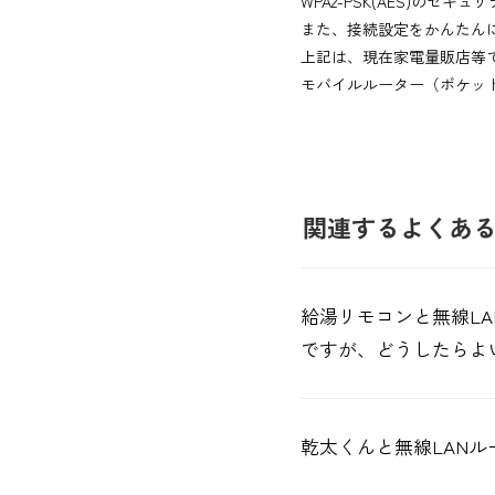
WPA2-PSK(AES)のセ
また、接続設定をかんたん
上記は、現在家電量販店等
モバイルルーター（ポケット
関連するよくあ
給湯リモコンと無線L
ですが、どうしたらよ
乾太くんと無線LAN