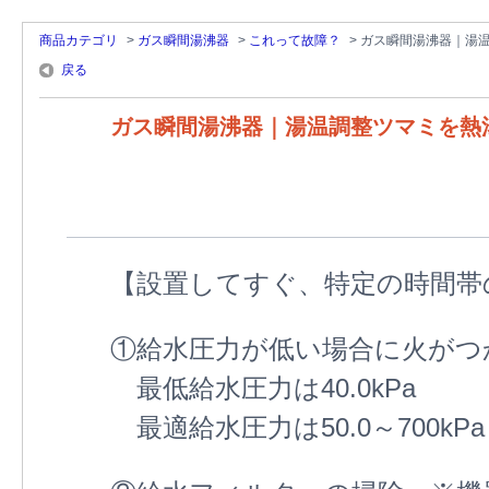
商品カテゴリ
>
ガス瞬間湯沸器
>
これって故障？
>
ガス瞬間湯沸器｜湯
戻る
ガス瞬間湯沸器｜湯温調整ツマミを熱
【設置してすぐ、特定の時間帯
①給水圧力が低い場合に火がつ
最低給水圧力は40.0kPa
最適給水圧力は50.0～700kPa（0