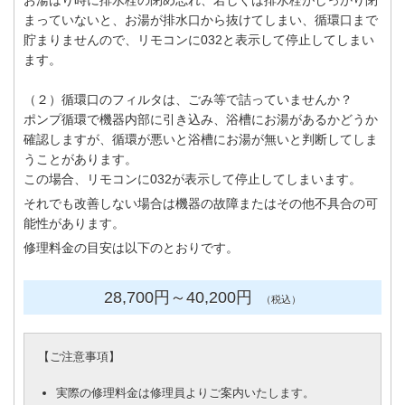
お湯はり時に排水栓の閉め忘れ、若しくは排水栓がしっかり閉
まっていないと、お湯が排水口から抜けてしまい、循環口まで
貯まりませんので、リモコンに032と表示して停止してしまい
ます。
（２）循環口のフィルタは、ごみ等で詰っていませんか？
ポンプ循環で機器内部に引き込み、浴槽にお湯があるかどうか
確認しますが、循環が悪いと浴槽にお湯が無いと判断してしま
うことがあります。
この場合、リモコンに032が表示して停止してしまいます。
それでも改善しない場合は機器の故障またはその他不具合の可
能性があります。
修理料金の目安は以下のとおりです。
28,700円
～40
,200円
（税込）
【
ご注意事項
】
実際の修理料金は修理員よりご案内いたします。