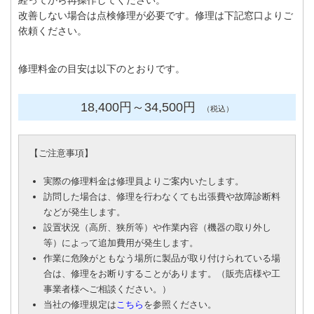
経ってから再操作してください。
改善しない場合は点検修理が必要です。修理は下記窓口よりご
依頼ください。
修理料金の目安は以下のとおりです。
18,400円
～34
,500円
（税込）
【
ご注意事項
】
実際の修理料金は修理員よりご案内いたします。
訪問した場合は、修理を行わなくても出張費や故障診断料
などが発生します。
設置状況（高所、狭所等）や作業内容（機器の取り外し
等）によって追加費用が発生します。
作業に危険がともなう場所に製品が取り付けられている場
合は、修理をお断りすることがあります。（販売店様や工
事業者様へご相談ください。）
当社の修理規定は
こちら
を参照ください。